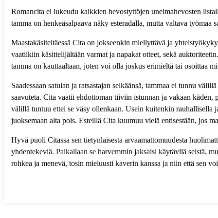
Romancita ei lukeudu kaikkien hevostyttöjen unelmahevosten listalle
tamma on henkeäsalpaava näky esteradalla, mutta valtava työmaa sa
Maastakäsiteltäessä Cita on jokseenkin miellyttävä ja yhteistyökykyi
vaatiikiin käsittelijältään varmat ja napakat otteet, sekä auktorit
tamma on kauttaaltaan, joten voi olla joskus erimieltä tai osoittaa mi
Saadessaan satulan ja ratsastajan selkäänsä, tammaa ei tunnu välillä 
saavuteta. Cita vaatii ehdottoman tiiviin istunnan ja vakaan käden, 
välillä tuntuu ettei se väsy ollenkaan. Usein kuitenkin rauhallisella 
juoksemaan alta pois. Esteillä Cita kuumuu vielä entisestään, jos mah
Hyvä puoli Citassa sen tietynlaisesta arvaamattomuudesta huolimatta,
yhdentekeviä. Paikallaan se harvemmin jaksaisi käytävllä seistä, mu
rohkea ja menevä, tosin mieluusti kaverin kanssa ja niin että sen vo