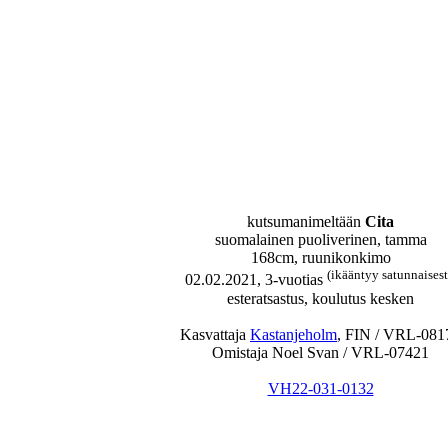
kutsumanimeltään
Cita
suomalainen puoliverinen, tamma
168cm, ruunikonkimo
(ikääntyy satunnaisest
02.02.2021, 3-vuotias
esteratsastus, koulutus kesken
Kasvattaja
Kastanjeholm
, FIN / VRL-081
Omistaja Noel Svan / VRL-07421
VH22-031-0132