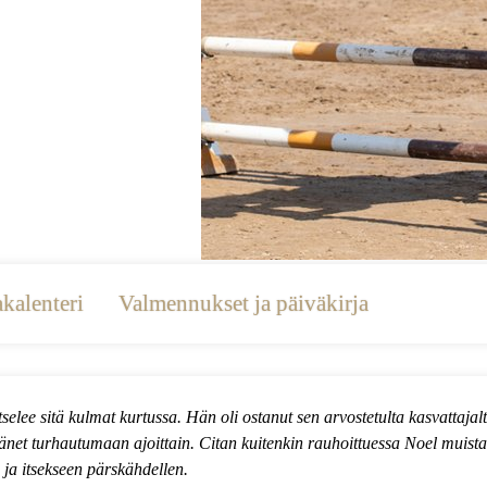
kalenteri
Valmennukset ja päiväkirja
e sitä kulmat kurtussa. Hän oli ostanut sen arvostetulta kasvattajalta
i hänet turhautumaan ajoittain. Citan kuitenkin rauhoittuessa Noel muist
 ja itsekseen pärskähdellen.