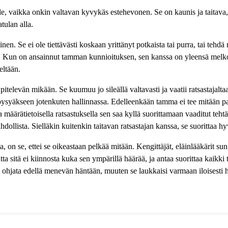
, vaikka onkin valtavan kyvykäs estehevonen. Se on kaunis ja taitava, m
tulan alla.
nen. Se ei ole tiettävästi koskaan yrittänyt potkaista tai purra, tai teh
eetin. Kun on ansainnut tamman kunnioituksen, sen kanssa on yleensä mel
eltään.
pitelevän mikään. Se kuumuu jo sileällä valtavasti ja vaatii ratsastajalta
pysyäkseen jotenkuten hallinnassa. Edelleenkään tamma ei tee mitään pahaa
ja määrätietoisella ratsastuksella sen saa kyllä suorittamaan vaaditut teht
dollista. Sielläkin kuitenkin taitavan ratsastajan kanssa, se suorittaa hy
 on se, ettei se oikeastaan pelkää mitään. Kengittäjät, eläinlääkärit sun
tta sitä ei kiinnosta kuka sen ympärillä häärää, ja antaa suorittaa kaik
i ohjata edellä menevän häntään, muuten se laukkaisi varmaan iloisesti h