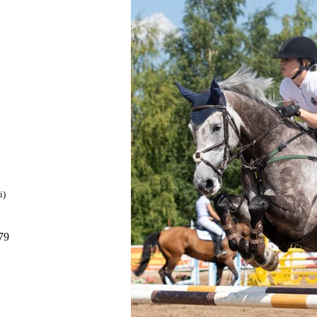
i)
79