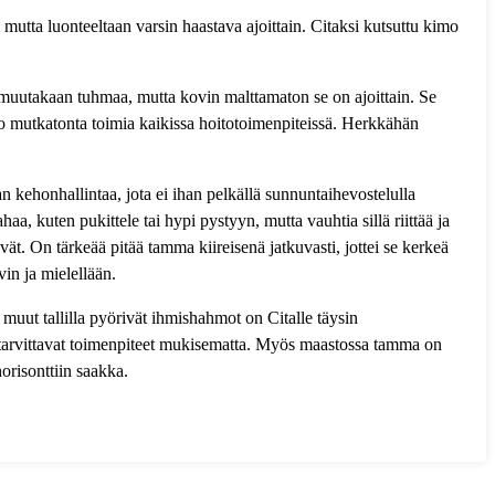
utta luonteeltaan varsin haastava ajoittain. Citaksi kutsuttu kimo
dä muutakaan tuhmaa, mutta kovin malttamaton se on ajoittain. Se
ko mutkatonta toimia kaikissa hoitotoimenpiteissä. Herkkähän
an kehonhallintaa, jota ei ihan pelkällä sunnuntaihevostelulla
, kuten pukittele tai hypi pystyyn, mutta vauhtia sillä riittää ja
ävät. On tärkeää pitää tamma kiireisenä jatkuvasti, jottei se kerkeä
vin ja mielellään.
 muut tallilla pyörivät ihmishahmot on Citalle täysin
ki tarvittavat toimenpiteet mukisematta. Myös maastossa tamma on
orisonttiin saakka.