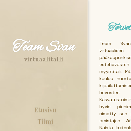
Tervet
Team Svan
Team Sva
virtuaa
pääkaupunki
virtuaalitalli
estehevost
myyntitalli. P
kuuluu nuort
kilpailuttamine
hevost
Kasvatustoimi
hyvin pienim
Etusivu
nimetty sen p
Tiimi
omistajan
A
Naista kuite