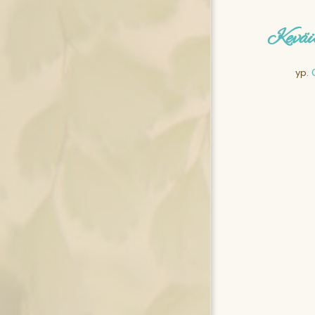
Keväis
yp.