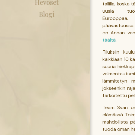
Hevoset
tallilla, koska
uusia tuon
Blogi
Eurooppaa
päävastuussa
on Annan van
täältä
.
Tiluksiin kuu
kaikkiaan 10 k
suuria hiekkap
valmentautumi
lämmitetyn ma
jokseenkin raja
tarkoitettu pel
Team Svan 
elämässä. Toimi
mahdollista p
tuoda oman he